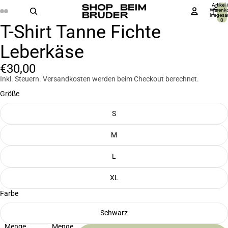
Artikel 
Warenk
insgesa
0
T-Shirt Tanne Fichte
Bild
Bild
Bild
Bild
Bild
Bild
im
im
im
im
im
im
Leberkäse
Vollbildmodus
Vollbildmodus
Vollbildmodus
Vollbildmodus
Vollbildmodus
Vollbildmodus
öffnen
öffnen
öffnen
öffnen
öffnen
öffnen
€30,00
Inkl. Steuern. Versandkosten werden beim Checkout berechnet.
Größe
S
M
L
XL
Farbe
Schwarz
Menge
Menge